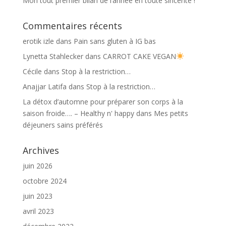
Mon tout premier bilan de l’année en toute sincérité !
Commentaires récents
erotik izle
dans
Pain sans gluten à IG bas
Lynetta Stahlecker
dans
CARROT CAKE VEGAN
Cécile
dans
Stop à la restriction…
Anajjar Latifa
dans
Stop à la restriction…
La détox d’automne pour préparer son corps à la
saison froide…. – Healthy n' happy
dans
Mes petits
déjeuners sains préférés
Archives
juin 2026
octobre 2024
juin 2023
avril 2023