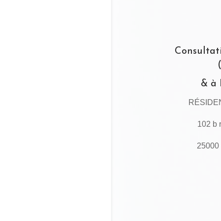
Consultat
& à
RÉSIDE
102 b 
2500