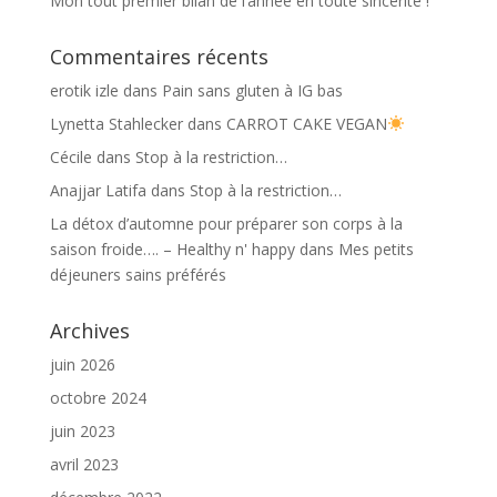
Mon tout premier bilan de l’année en toute sincérité !
Commentaires récents
erotik izle
dans
Pain sans gluten à IG bas
Lynetta Stahlecker
dans
CARROT CAKE VEGAN
Cécile
dans
Stop à la restriction…
Anajjar Latifa
dans
Stop à la restriction…
La détox d’automne pour préparer son corps à la
saison froide…. – Healthy n' happy
dans
Mes petits
déjeuners sains préférés
Archives
juin 2026
octobre 2024
juin 2023
avril 2023